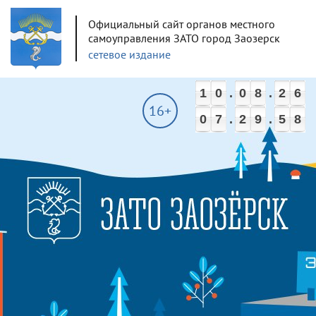
Официальный сайт органов местного
самоуправления ЗАТО город Заозерск
сетевое издание
1
0
.
0
8
.
2
6
16+
0
7
.
2
9
.
5
8