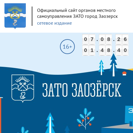
Официальный сайт органов местного
самоуправления ЗАТО город Заозерск
сетевое издание
0
7
.
0
8
.
2
6
16+
0
1
.
4
8
.
4
1