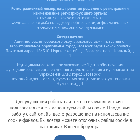
Регистрационный номер, дата принятия решения о регистрации и
наименование регистрирующего органа:
ЭЛ № ФС77 – 78788 от 20 июля 2020 г.
Федеральная служба по надзору в сфере связи, информационных
технологий и массовых коммуникаций
Соучредители:
Администрация городского округа закрытое административно-
территориальное образование город Заозерск Мурманской области
Почтовый адрес: 184310, Мурманская обл., г. Заозерск, пер. Школьный, д.
1
Муниципальное казенное учреждение "Центр обеспечения
функционирования органов местного самоуправления и муниципальных
учреждений ЗАТО город Заозерск"
Почтовый адрес: 184310, Мурманская обл., г. Заозерск, ул. Генерала
Чумаченко, д. 4
Главный редактор сетевого издания:
Мануйленко Н.В.,
Для улучшения работы сайта и его взаимодействия с
Е-mail: cof@zatozaozersk.ru,
тел. ред. 8 (81556) 3-23-94;
пользователями мы используем файлы cookie. Продолжая
Почтовый адрес редакции: 184310, Мурманская обл., г. Заозерск, ул.
работу с сайтом, Вы даете разрешение на использование
Генерала Чумаченко, д.4
cookie-файлов. Вы всегда можете отключить файлы cookie в
настройках Вашего браузера.
© 2026 Администрация ЗАТО город Заозерск. Все права защищены.
При полном или частичном использовании материалов ссылка на ресурс