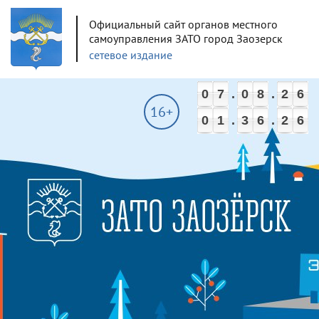
Официальный сайт органов местного
самоуправления ЗАТО город Заозерск
сетевое издание
0
7
.
0
8
.
2
6
16+
0
1
.
3
6
.
2
6