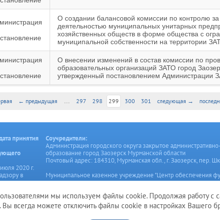
становление
О создании балансовой комиссии по контролю з
министрация
деятельностью муниципальных унитарных предп
хозяйственных обществ в форме общества с огра
становление
муниципальной собственности на территории ЗАТ
министрация
О внесении изменений в состав комиссии по про
образовательных организаций ЗАТО город Заозерс
становление
утвержденный постановлением Администрации ЗА
рвая
← предыдущая
...
297
298
299
300
301
следующая →
послед
дата принятия
Соучредители:
Администрация городского округа закрытое административно
рующего
образование город Заозерск Мурманской области
Почтовый адрес: 184310, Мурманская обл., г. Заозерск, пер. Шк
июля 2020 г.
адзору в
Муниципальное казенное учреждение "Центр обеспечения ф
онных
органов местного самоуправления и муниципальных учрежде
коммуникаций
Заозерск"
пользователями мы используем файлы cookie. Продолжая работу с с
Почтовый адрес: 184310, Мурманская обл., г. Заозерск, ул. Ген
. Вы всегда можете отключить файлы cookie в настройках Вашего бр
© 2026 Администрация ЗАТО город Заозерск. Все права защищены.