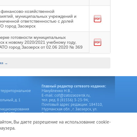
а финансово-хозяйственной
риятий, муниципальных учреждений и
ниченной ответственностью с долей
О город Заозерск
верке готовности муниципальных
к к новому 2020/2021 учебному году,
ТО город Заозерск от 02.06 2020 № 369
няя →
Главный редактор сетевого издания:
-территориальное
Мануйленко Н.В.,
Е-mail: cof@zatozaozersk.ru,
ольный, д. 1
тел. ред. 8 (81556) 3-23-94;
Почтовый адрес редакции: 184310,
ункционирования
Мурманская обл., г. Заозерск, ул.
ний ЗАТО город
Генерала Чумаченко, д.4
айтом, Вы даете разрешение на использование cookie-
ерала Чумаченко, д. 4
аузера.