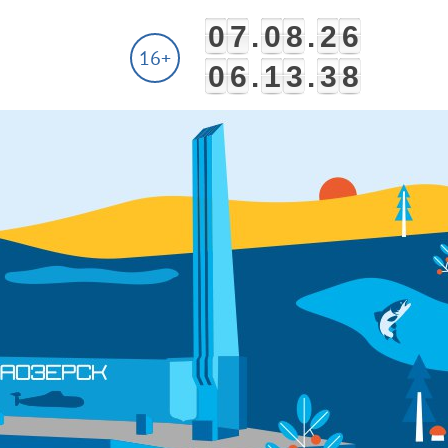
0
7
.
0
8
.
2
6
16+
0
6
.
1
3
.
3
8