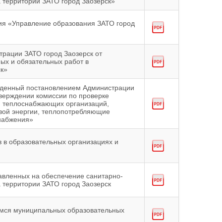
а территории ЗАТО город Заозерск»
ия «Управление образования ЗАТО город
трации ЗАТО город Заозерск от
ых и обязательных работ в
к»
ржденный постановлением Администрации
тверждении комиссии по проверке
г. теплоснабжающих организаций,
овой энергии, теплопотребляющие
снабжения»
в в образовательных организациях и
авленных на обеспечение санитарно-
 территории ЗАТО город Заозерск
имся муниципальных образовательных