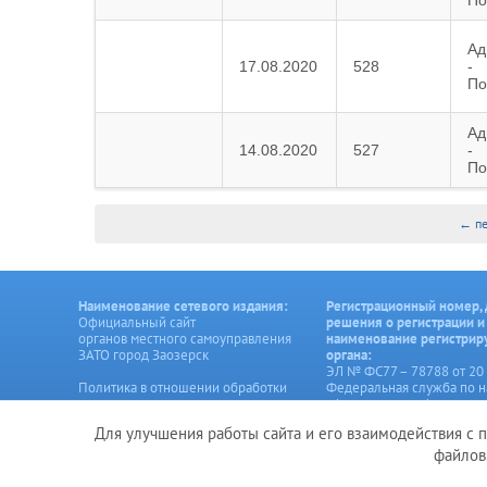
По
Ад
17.08.2020
528
-
По
Ад
14.08.2020
527
-
По
← пе
Наименование сетевого издания:
Регистрационный номер, 
Официальный сайт
решения о регистрации и
органов местного самоуправления
наименование регистри
ЗАТО город Заозерск
органа:
ЭЛ № ФС77 – 78788 от 20 
Политика в отношении обработки
Федеральная служба по н
персональных данных
сфере связи, информаци
технологий и массовых 
Для улучшения работы сайта и его взаимодействия с 
Создание сайта – Старт Икс
файлов