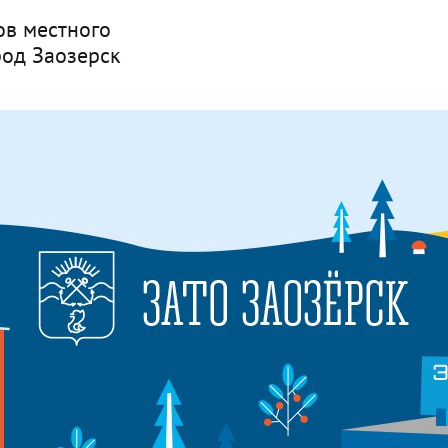
ов местного
род Заозерск