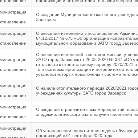
становление
организаций и потребителей тепловой энергии н
министрация
О создании Муниципального казенного учрежден
Заозерск»
становление
министрация
О внесении изменений в постановление Админис
04.12.2017 № 675 «Об организации исправительн
становление
муниципальном образовании ЗАТО город Заозерс
О внесении изменений в состав комиссии, утве
министрация
ЗАТО город Заозерск от 26.05.2020 № 337 «Об у
готовности к отопительному периоду 2020/2021 г
становление
теплосетевых организаций и потребителей тепл
установки которых подключены к системе тепло
министрация
О начале отопительного периода 2020/2021 годо
учреждениях культуры ЗАТО город Заозерск
становление
министрация
О введении ограничительных мероприятий, напр
эпидемиологического благополучия населения на
становление
министрация
Об установлении норм питания в день обучающ
организаций с 01 сентября 2020 года