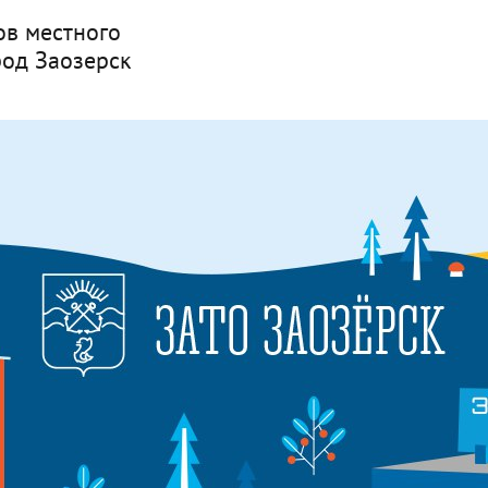
ов местного
род Заозерск