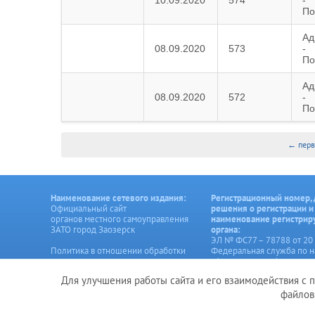
10.09.2020
574
-
По
Ад
08.09.2020
573
-
По
Ад
08.09.2020
572
-
По
← перв
Наименование сетевого издания:
Регистрационный номер, 
Официальный сайт
решения о регистрации и
органов местного самоуправления
наименование регистри
ЗАТО город Заозерск
органа:
ЭЛ № ФС77 – 78788 от 20 
Политика в отношении обработки
Федеральная служба по н
персональных данных
сфере связи, информаци
технологий и массовых 
Для улучшения работы сайта и его взаимодействия с 
Создание сайта – Старт Икс
файлов