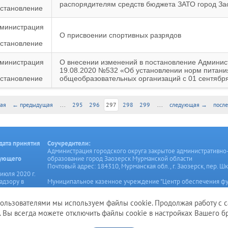
распорядителям средств бюджета ЗАТО город За
становление
министрация
О присвоении спортивных разрядов
становление
министрация
О внесении изменений в постановление Админис
19.08.2020 №532 «Об установлении норм питан
становление
общеобразовательных организаций с 01 сентября
ая
← предыдущая
...
295
296
297
298
299
...
следующая →
посл
дата принятия
Соучредители:
Администрация городского округа закрытое административно
рующего
образование город Заозерск Мурманской области
Почтовый адрес: 184310, Мурманская обл., г. Заозерск, пер. Шк
июля 2020 г.
адзору в
Муниципальное казенное учреждение "Центр обеспечения ф
онных
органов местного самоуправления и муниципальных учрежде
коммуникаций
Заозерск"
пользователями мы используем файлы cookie. Продолжая работу с с
Почтовый адрес: 184310, Мурманская обл., г. Заозерск, ул. Ген
. Вы всегда можете отключить файлы cookie в настройках Вашего бр
© 2026 Администрация ЗАТО город Заозерск. Все права защищены.