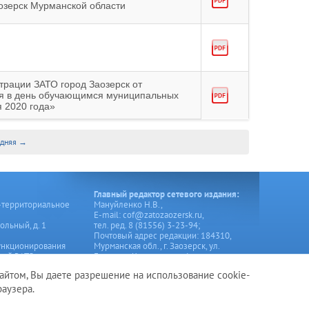
озерск Мурманской области
трации ЗАТО город Заозерск от
ия в день обучающимся муниципальных
 2020 года»
едняя →
Главный редактор сетевого издания:
-территориальное
Мануйленко Н.В.,
Е-mail: cof@zatozaozersk.ru,
ольный, д. 1
тел. ред. 8 (81556) 3-23-94;
Почтовый адрес редакции: 184310,
ункционирования
Мурманская обл., г. Заозерск, ул.
ний ЗАТО город
Генерала Чумаченко, д.4
айтом, Вы даете разрешение на использование cookie-
ерала Чумаченко, д. 4
аузера.