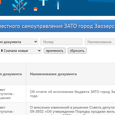
местного самоуправления ЗАТО город Заозерс
применить
сбросить
п документа
Наименование документа
вет
Об отчете об исполнении бюджета ЗАТО город За
путатов -
года
шения
вет
О внесении изменений в решение Совета депутат
путатов -
09-3932 «Об утверждении Порядка продажи жил