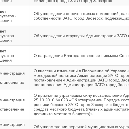
шения
жилищного фонда ЗАТО город Заозерск»
вет
Об утверждении перечня жилых помещений, нах
путатов -
собственности ЗАТО город Заозерск, подлежащих
шения
вет
путатов -
Об утверждении структуры Администрации ЗАТО 
шения
вет
путатов -
О награждении Благодарственным письмом Совет
шения
О внесении изменений в Положение об Управлени
министрация
молодежной политики Администрации ЗАТО город
постановлением Администрации ЗАТО город Заозе
становление
постановления Администрации ЗАТО город Заозер
О признании утратившим силу постановление Ад
министрация
25.10.2016 № 623 «Об утверждении Порядка сос
росписи бюджета ЗАТО город Заозерск и бюджет
становление
средств местного бюджета (главных администра
дефицита местного бюджета)»
министрация
Об утвермедении перечней муниципальных учре