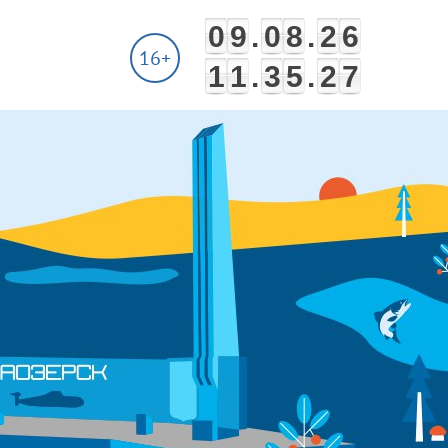
0
9
.
0
8
.
2
6
16+
1
1
.
3
5
.
2
7