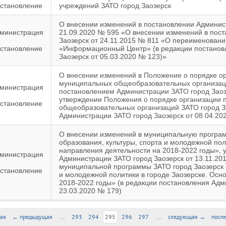
становление
учреждений ЗАТО город Заозерск
О внесении изменений в постановлении Админис
министрация
21.09.2020 № 595 «О внесении изменений в пос
Заозерск от 24.11.2015 № 811 «О переименован
становление
«Информационный Центр» (в редакции постанов
Заозерск от 05.03.2020 № 123)»
О внесении изменений в Положение о порядке о
муниципальных общеобразовательных организаци
министрация
постановлением Администрации ЗАТО город Заоз
утверждении Положения о порядке организации
становление
общеобразовательных организаций ЗАТО город З
Администрации ЗАТО город Заозерск от 08.04.20
О внесении изменений в муниципальную програм
образования, культуры, спорта и молодежной пол
направления деятельности на 2018-2022 годы»,
министрация
Администрации ЗАТО город Заозерск от 13.11.20
муниципальной программы ЗАТО город Заозерск «
становление
и молодежной политики в городе Заозерске. Осн
2018-2022 годы» (в редакции постановления Адм
23.03.2020 № 179)
ая
← предыдущая
...
293
294
295
296
297
...
следующая →
посл