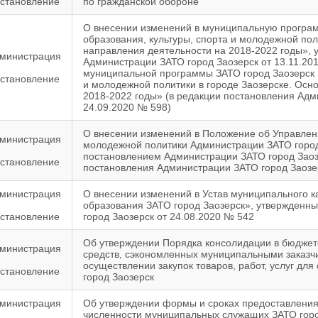
становление
по гражданской обороне
О внесении изменений в муниципальную програм
образования, культуры, спорта и молодежной пол
направления деятельности на 2018-2022 годы»,
министрация
Администрации ЗАТО город Заозерск от 13.11.20
муниципальной программы ЗАТО город Заозерск «
становление
и молодежной политики в городе Заозерске. Осн
2018-2022 годы» (в редакции постановления Адм
24.09.2020 № 598)
О внесении изменений в Положение об Управлени
министрация
молодежной политики Администрации ЗАТО город
постановлением Администрации ЗАТО город Заозе
становление
постановления Администрации ЗАТО город Заозер
министрация
О внесении изменений в Устав муниципального 
образования ЗАТО город Заозерск», утвержденн
становление
город Заозерск от 24.08.2020 № 542
Об утверждении Порядка консолидации в бюджет
министрация
средств, сэкономленных муниципальными заказч
осуществлении закупок товаров, работ, услуг д
становление
город Заозерск
министрация
Об утверждении формы и сроках предоставления
численности муниципальных служащих ЗАТО горо