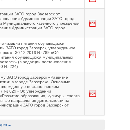
трации ЗАТО город Заозерск от
тановлении Администрации ЗАТО город
ии Муниципального казенного учреждения
ления Администрации ЗАТО город
рганизации питания обучающихся
й ЗАТО город Заозерск, утвержденное
ерск от 30.12.2016 № 789 «Об
 питания обучающихся муниципальных
аозерск» (в редакции постановления
20 № 224)
му ЗАТО город Заозерск «Развитие
итики в городе Заозерске. Основные
 утвержденную постановлением
17 № 629 «Об утверждении
Развитие образования, культуры, спорта
овные направления деятельности на
инистрации ЗАТО город Заозерск от
едняя →