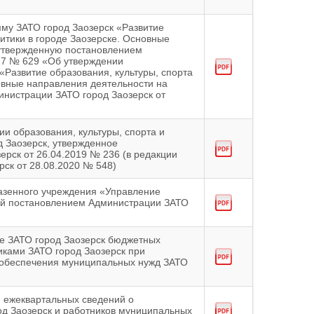
му ЗАТО город Заозерск «Развитие
итики в городе Заозерске. Основные
 утвержденную постановлением
17 № 629 «Об утверждении
Развитие образования, культуры, спорта
овные направления деятельности на
инистрации ЗАТО город Заозерск от
и образования, культуры, спорта и
 Заозерск, утвержденное
рск от 26.04.2019 № 236 (в редакции
ск от 28.08.2020 № 548)
казенного учреждения «Управление
ый постановлением Администрации ЗАТО
е ЗАТО город Заозерск бюджетных
иками ЗАТО город Заозерск при
ля обеспечения муниципальных нужд ЗАТО
 ежеквартальных сведений о
д Заозерск и работников муниципальных