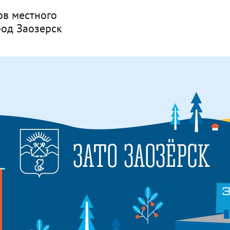
ов местного
род Заозерск