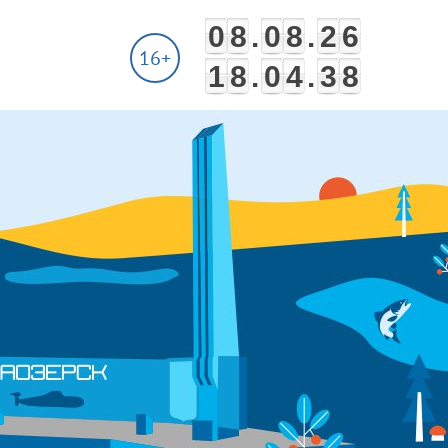
0
8
.
0
8
.
2
6
16+
1
8
.
0
4
.
3
9