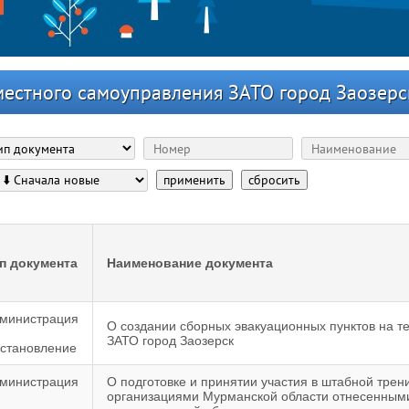
местного самоуправления ЗАТО город Заозерс
применить
сбросить
п документа
Наименование документа
министрация
О создании сборных эвакуационных пунктов на 
ЗАТО город Заозерск
становление
министрация
О подготовке и принятии участия в штабной трен
организациями Мурманской области отнесенными